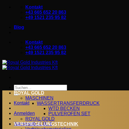
Zum
Kontakt
Inhalt
+43 665 652 20 863
springen
+49 1521 235 95 82
Blog
Kontakt
+43 665 652 20 863
+49 1521 235 95 82
Suchen
nach:
ROYAL GOLD
MASCHINEN
Kontakt
WASSERTRANSFERDRUCK
WTD BECKEN
Anmelden
PULVEROFEN SET
ROYAL GOLD
Warenkorb /
0,00
€
VERSPIEGELUNGSTECHNIK