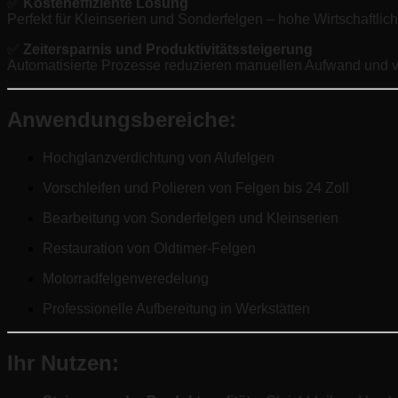
✅
Kosteneffiziente Lösung
Perfekt für Kleinserien und Sonderfelgen – hohe Wirtschaftlich
✅
Zeitersparnis und Produktivitätssteigerung
Automatisierte Prozesse reduzieren manuellen Aufwand und v
Anwendungsbereiche:
Hochglanzverdichtung von Alufelgen
Vorschleifen und Polieren von Felgen bis 24 Zoll
Bearbeitung von Sonderfelgen und Kleinserien
Restauration von Oldtimer-Felgen
Motorradfelgenveredelung
Professionelle Aufbereitung in Werkstätten
Ihr Nutzen: