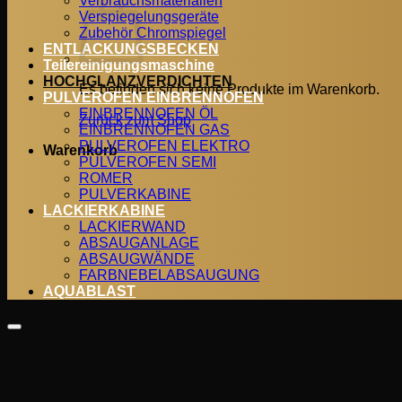
Verbrauchsmaterialien
Verspiegelungsgeräte
Zubehör Chromspiegel
ENTLACKUNGSBECKEN
Teilereinigungsmaschine
HOCHGLANZVERDICHTEN
Es befinden sich keine Produkte im Warenkorb.
PULVEROFEN EINBRENNOFEN
EINBRENNOFEN ÖL
Zurück zum Shop
EINBRENNOFEN GAS
PULVEROFEN ELEKTRO
Warenkorb
PULVEROFEN SEMI
ROMER
PULVERKABINE
LACKIERKABINE
LACKIERWAND
ABSAUGANLAGE
ABSAUGWÄNDE
FARBNEBELABSAUGUNG
AQUABLAST