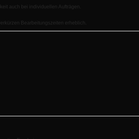
keit auch bei individuellen Aufträgen.
erkürzen Bearbeitungszeiten erheblich.