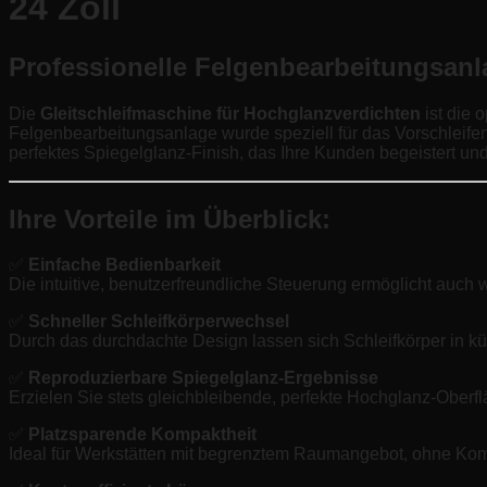
24 Zoll
Professionelle Felgenbearbeitungsanl
Die
Gleitschleifmaschine für Hochglanzverdichten
ist die 
Felgenbearbeitungsanlage wurde speziell für das Vorschleifen,
perfektes Spiegelglanz-Finish, das Ihre Kunden begeistert und 
Ihre Vorteile im Überblick:
✅
Einfache Bedienbarkeit
Die intuitive, benutzerfreundliche Steuerung ermöglicht auch
✅
Schneller Schleifkörperwechsel
Durch das durchdachte Design lassen sich Schleifkörper in kü
✅
Reproduzierbare Spiegelglanz-Ergebnisse
Erzielen Sie stets gleichbleibende, perfekte Hochglanz-Ober
✅
Platzsparende Kompaktheit
Ideal für Werkstätten mit begrenztem Raumangebot, ohne Kom