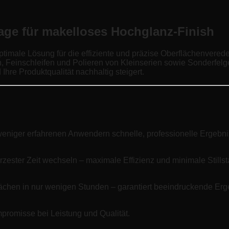
age für makelloses Hochglanz-Finish
optimale Lösung für die effiziente und präzise Oberflächenvere
 Feinschleifen und Polieren von Kleinserien sowie Sonderfelgen 
Ihre Produktqualität nachhaltig steigert.
 weniger erfahrenen Anwendern schnelle, professionelle Ergebni
rzester Zeit wechseln – maximale Effizienz und minimale Stillst
flächen in nur wenigen Stunden – garantiert beeindruckende Er
promisse bei Leistung und Qualität.