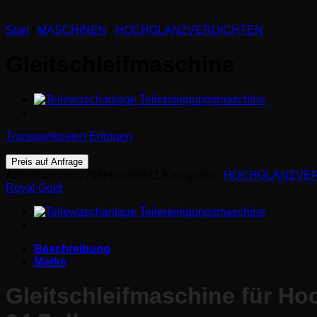
Start
/
MASCHINEN
/
HOCHGLANZVERDICHTEN
Gleitschleifmaschine
Transportkosten Erfragen
Preis auf Anfrage
Artikelnummer:
766ebcd59621
Kategorien:
HOCHGLANZVER
Royal Gold
Beschreibung
Marke
Gleitschleifmaschine für Hoc