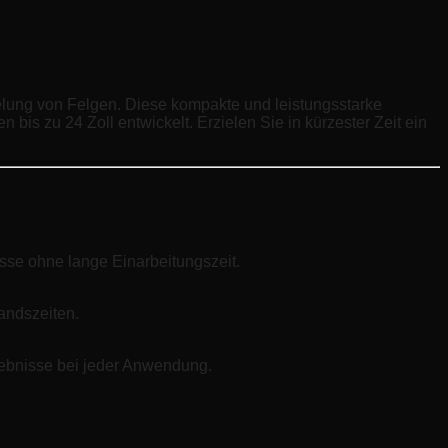
delung von Felgen. Diese kompakte und leistungsstarke
bis zu 24 Zoll entwickelt. Erzielen Sie in kürzester Zeit ein
sse ohne lange Einarbeitungszeit.
andszeiten.
gebnisse bei jeder Anwendung.