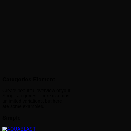
Categories Element
Create beautiful overview of your
Shop categories. There is almost
unlimited variations, but here
are some examples.
Simple