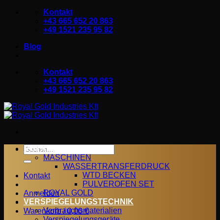
Zum
Kontakt
Inhalt
+43 665 652 20 863
springen
+49 1521 235 95 82
Blog
Kontakt
+43 665 652 20 863
+49 1521 235 95 82
Suchen
ROYAL GOLD
nach:
MASCHINEN
WASSERTRANSFERDRUCK
WTD BECKEN
Kontakt
PULVEROFEN SET
ROYAL GOLD
Anmelden
VERSPIEGELUNGSTECHNIK
Verbrauchsmaterialien
Warenkorb /
0,00
€
Verspiegelungsgeräte