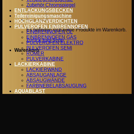
Zubehör Chromspiegel
ENTLACKUNGSBECKEN
Teilereinigungsmaschine
HOCHGLANZVERDICHTEN
PULVEROFEN EINBRENNOFEN
Es befinden sich keine Produkte im Warenkorb.
EINBRENNOFEN ÖL
EINBRENNOFEN GAS
Zurück zum Shop
PULVEROFEN ELEKTRO
PULVEROFEN SEMI
Warenkorb
ROMER
PULVERKABINE
LACKIERKABINE
LACKIERWAND
ABSAUGANLAGE
ABSAUGWÄNDE
FARBNEBELABSAUGUNG
AQUABLAST