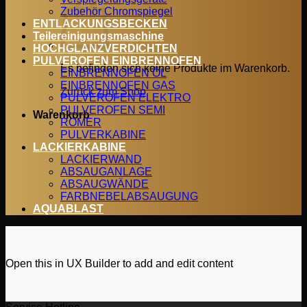
Zubehör Chromspiegel
ENTLACKUNGSBECKEN
Teilereinigungsmaschine
HOCHGLANZVERDICHTEN
PULVEROFEN EINBRENNOFEN
Es befinden sich keine Produkte im Warenkorb.
EINBRENNOFEN ÖL
EINBRENNOFEN GAS
Zurück zum Shop
PULVEROFEN ELEKTRO
PULVEROFEN SEMI
Warenkorb
ROMER
PULVERKABINE
LACKIERKABINE
LACKIERWAND
ABSAUGANLAGE
ABSAUGWÄNDE
FARBNEBELABSAUGUNG
AQUABLAST
Open this in UX Builder to add and edit content