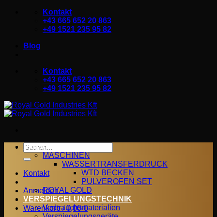
Zum
Kontakt
Inhalt
+43 665 652 20 863
springen
+49 1521 235 95 82
Blog
Kontakt
+43 665 652 20 863
+49 1521 235 95 82
Suchen
ROYAL GOLD
nach:
MASCHINEN
WASSERTRANSFERDRUCK
WTD BECKEN
Kontakt
PULVEROFEN SET
ROYAL GOLD
Anmelden
VERSPIEGELUNGSTECHNIK
Verbrauchsmaterialien
Warenkorb /
0,00
€
Verspiegelungsgeräte